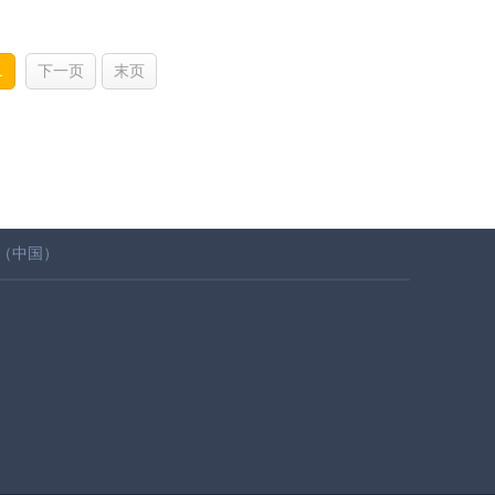
1
下一页
末页
（中国）