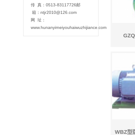
传 真：0513-83117726邮
箱：ntjr2010@126.com
网 址：
www.hunanyimeiyouhaiwuzhijiance.com
GZ
WBZ