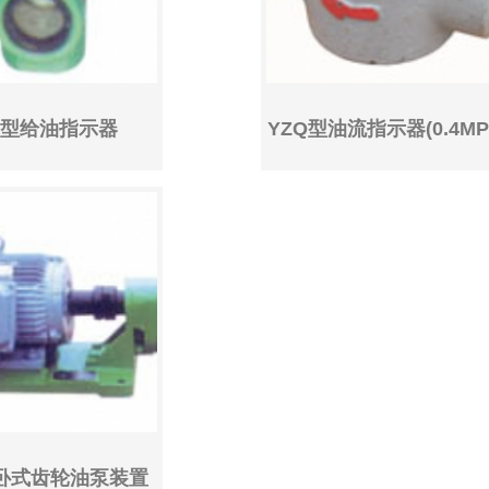
Q型给油指示器
YZQ型油流指示器(0.4MP
(0.63MPa)
型卧式齿轮油泵装置