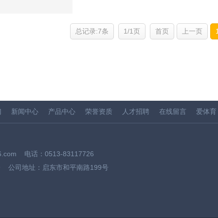
(0.63MPa)
总记录:7条
1/1页
首页
上一页
们
新闻中心
产品中心
荣誉资质
人才招聘
在线留言
爱体育
6.com 电话：0513-83117726
819 公司地址：启东市和平南路199号