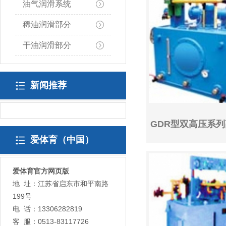
油气润滑系统
稀油润滑部分
干油润滑部分
新闻推荐
GDR型双高压系列
爱体育（中国）
稀油站
爱体育官方网页版
地 址：江苏省启东市和平南路
199号
电 话：13306282819
客 服：0513-83117726