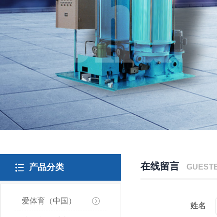
在线留言
产品分类
GUEST
爱体育（中国）
姓名