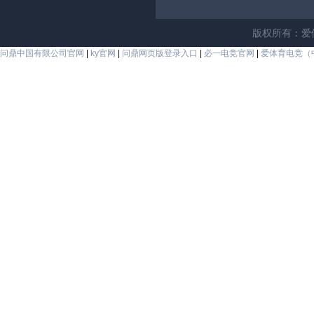
版权所有：
问鼎中国有限公司官网
|
ky官网
|
问鼎网页版登录入口
|
必一电竞官网
|
爱体育电竞（