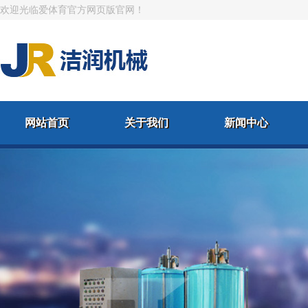
欢迎光临爱体育官方网页版官网！
网站首页
关于我们
新闻中心