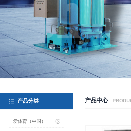
产品中心
产品分类
PRODU
爱体育（中国）