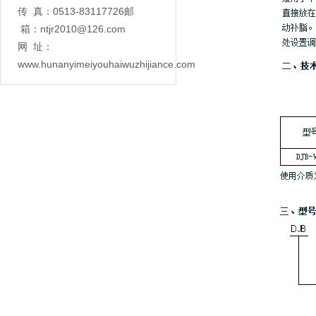
传 真：0513-83117726邮
箱：ntjr2010@126.com
网 址：
www.hunanyimeiyouhaiwuzhijiance.com