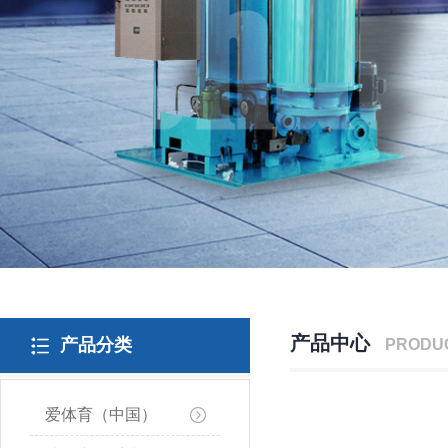
产品中心
产品分类
PRODU
爱体育（中国）