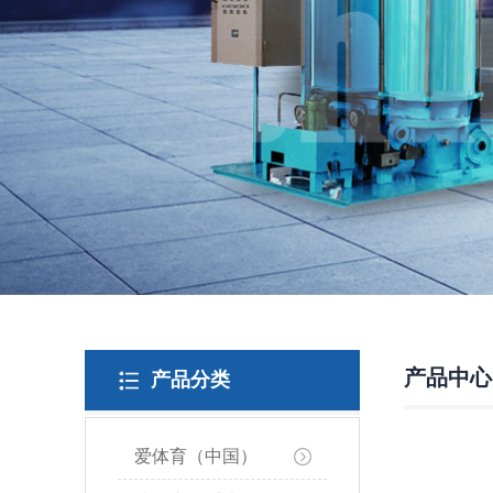
产品中心
产品分类
爱体育（中国）