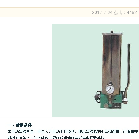
2017-7-24 点击：4462