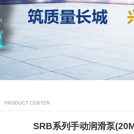
PRODUCT CENTER
SRB系列手动润滑泵(20MP