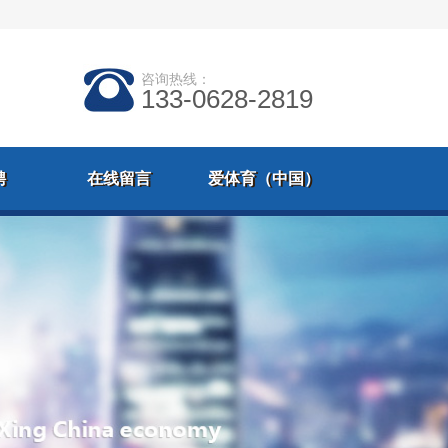
咨询热线：
133-0628-2819
聘
在线留言
爱体育（中国）