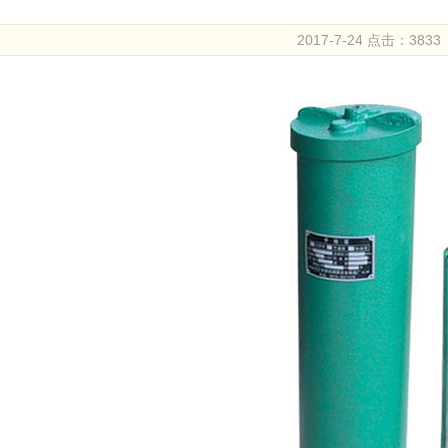
2017-7-24 点击：3833