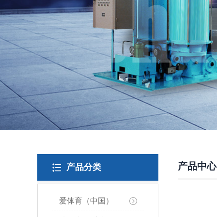
产品中心
产品分类
爱体育（中国）