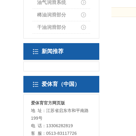
油气润滑系统
稀油润滑部分
干油润滑部分
新闻推荐
爱体育（中国）
爱体育官方网页版
地 址：江苏省启东市和平南路
199号
电 话：13306282819
客 服：0513-83117726